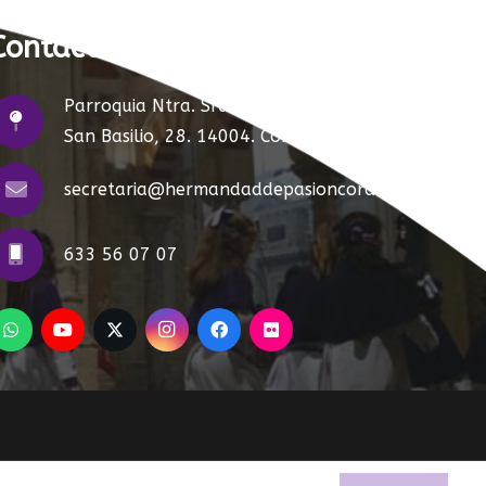
Contacto:
Parroquia Ntra. Sra. de la Paz. C/
San Basilio, 28. 14004. Córdoba.
secretaria@hermandaddepasioncordoba.com
633 56 07 07