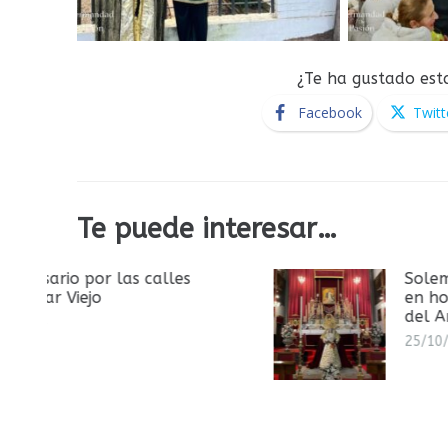
¿Te ha gustado est
Facebook
Twitt
Te puede interesar…
Solemne y devoto besamanos
en honor a María Santísima
del Amor
25/10/2025