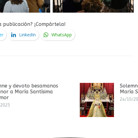
a publicación? ¡Compártela!
er
LinkedIn
WhatsApp
Solemne Triduo en honor a
María Santísima del Amor
24/10/2025