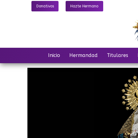
Donativos
Hazte Hermano
Inicio
Hermandad
Titulares